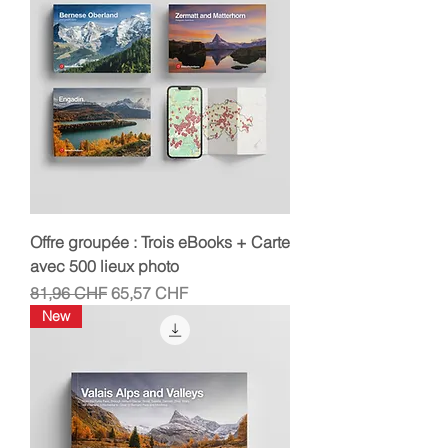
Offre groupée : Trois eBooks + Carte
avec 500 lieux photo
Prix original
Prix promotionnel
81,96 CHF
65,57 CHF
New