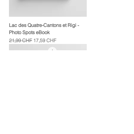
Lac des Quatre-Cantons et Rigi -
Photo Spots eBook
Prix original
Prix promotionnel
21,99 CHF
17,59 CHF
Engadin - Photo Spots eBook +