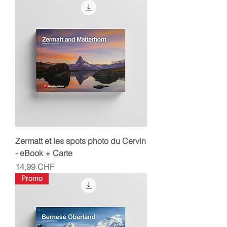
Zermatt et les spots photo du Cervin
- eBook + Carte
Prix
14,99 CHF
Promo