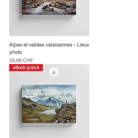
Alpes et vallées valaisannes – Lieux
photo
Prix
29,99 CHF
eBook gratuit