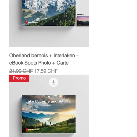
Oberland bernois + Interlaken –
eBook Spots Photo + Carte
Prix original
Prix promotionnel
21,99 CHF
17,59 CHF
Promo